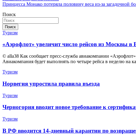
Принцесса Монако потеряла половину веса из-за загадочной бо
по
Поиск
записям
Поиск
Туризм
«Аэрофлот» увеличит число рейсов из Москвы в 
© alla38 Как сообщает пресс-служба авиакомпании «Аэрофлот»
Авиакомпания будет выполнять по четыре рейса в неделю на к
Туризм
Норвегия упростила правила въезда
Туризм
Черногория вводит новое требование к сертифика
Туризм
В РФ вводится 14-дневный карантин по возвраще