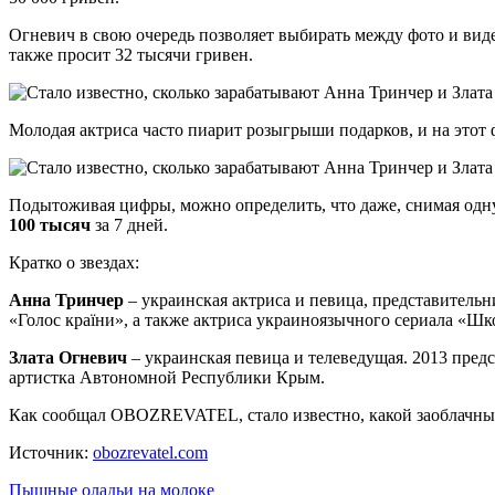
Огневич в свою очередь позволяет выбирать между фото и видео
также просит 32 тысячи гривен.
Молодая актриса часто пиарит розыгрыши подарков, и на этот 
Подытоживая цифры, можно определить, что даже, снимая одну
100
тысяч
за 7 дней.
Кратко о звездах:
Анна Тринчер
– украинская актриса и певица, представитель
«Голос країни», а также актриса украиноязычного сериала «Шк
Злата Огневич
– украинская певица и телеведущая. 2013 предс
артистка Автономной Республики Крым.
Как сообщал OBOZREVATEL, стало известно, какой заоблачный
Источник:
obozrevatel.com
Навигация
Пышные оладьи на молоке