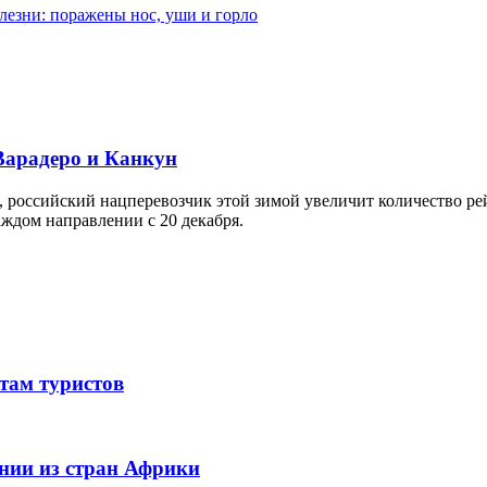
лезни: поражены нос, уши и горло
Варадеро и Канкун
, российский нацперевозчик этой зимой увеличит количество р
аждом направлении с 20 декабря.
там туристов
нии из стран Африки