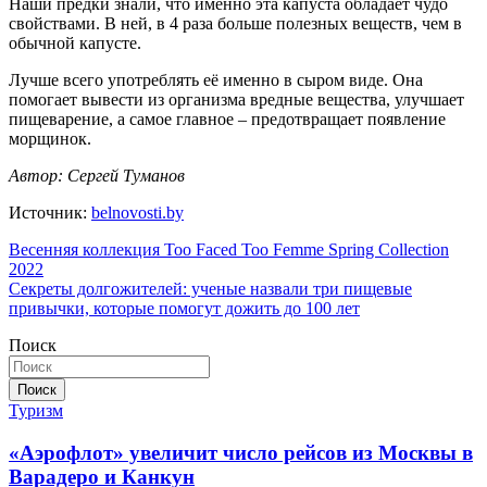
Наши предки знали, что именно эта капуста обладает чудо
свойствами. В ней, в 4 раза больше полезных веществ, чем в
обычной капусте.
Лучше всего употреблять её именно в сыром виде. Она
помогает вывести из организма вредные вещества, улучшает
пищеварение, а самое главное – предотвращает появление
морщинок.
Автор: Сергей Туманов
Источник:
belnovosti.by
Навигация
Весенняя коллекция Too Faced Too Femme Spring Collection
2022
по
Секреты долгожителей: ученые назвали три пищевые
записям
привычки, которые помогут дожить до 100 лет
Поиск
Поиск
Туризм
«Аэрофлот» увеличит число рейсов из Москвы в
Варадеро и Канкун